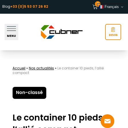
Aller au contenu
0
Blog
+33 (0)5 53 07 26 82
Français
DEVIS
MENU
Accueil
»
Nos actualités
»
Le container 10 pieds, l’allié
compact
Non-classé
Le container 10 pieds,