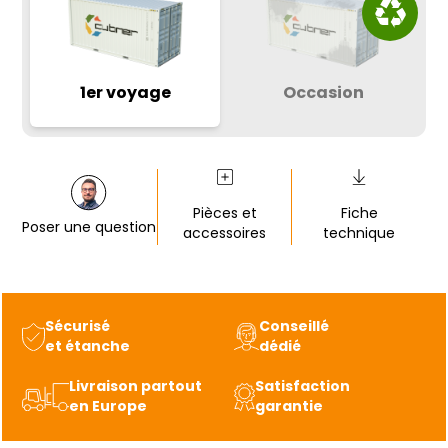
1er voyage
Occasion
Pièces et
Fiche
Poser une question
accessoires
technique
Sécurisé
Conseillé
et étanche
dédié
Livraison partout
Satisfaction
en Europe
garantie