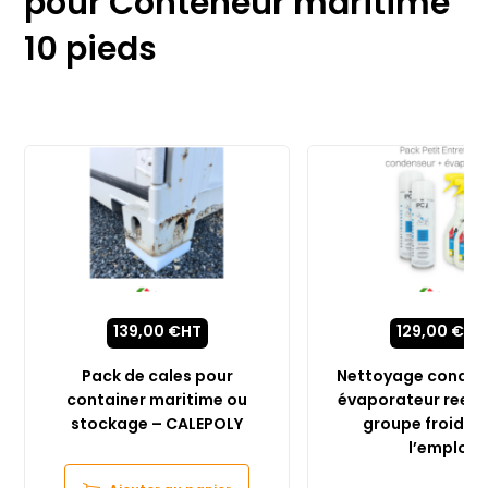
pour Conteneur maritime
10 pieds
139,00
€
HT
129,00
€
HT
Pack de cales pour
Nettoyage conden
container maritime ou
évaporateur reefer
stockage – CALEPOLY
groupe froid pr
l’emploi