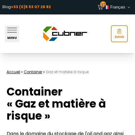
Aller au contenu
0
Blog
+33 (0)5 53 07 26 82
Français
DEVIS
MENU
Accueil
»
Container
»
Gaz et matière à risque
Container
« Gaz et matière à
risque »
Dans le domaine du stockage de l'oil and gaz ainsi