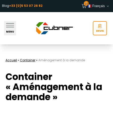
Aller au contenu
0
Blog
+33 (0)5 53 07 26 82
Français
DEVIS
MENU
Accueil
»
Container
»
Aménagement à la demande
Container
« Aménagement à la
demande »