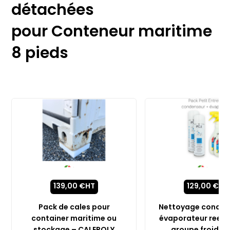
détachées
pour Conteneur maritime
8 pieds
139,00
€
HT
129,00
€
HT
Pack de cales pour
Nettoyage conden
container maritime ou
évaporateur reefer