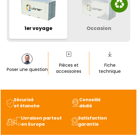
1er voyage
Occasion
Pièces et
Fiche
Poser une question
accessoires
technique
Sécurisé
Conseillé
et étanche
dédié
Livraison partout
Satisfaction
en Europe
garantie