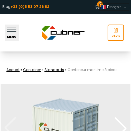
Aller au contenu
0
Blog
+33 (0)5 53 07 26 82
Français
DEVIS
MENU
Accueil
»
Container
»
Standards
»
Conteneur maritime 8 pieds