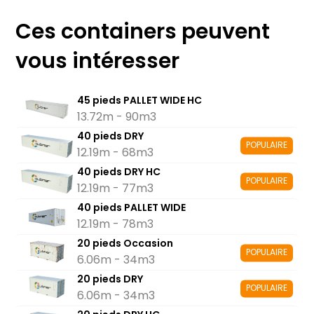
Ces containers peuvent
vous intéresser
45 pieds PALLET WIDE HC
13.72m - 90m3
40 pieds DRY
POPULAIRE
12.19m - 68m3
40 pieds DRY HC
POPULAIRE
12.19m - 77m3
40 pieds PALLET WIDE
12.19m - 78m3
20 pieds Occasion
POPULAIRE
6.06m - 34m3
20 pieds DRY
POPULAIRE
6.06m - 34m3