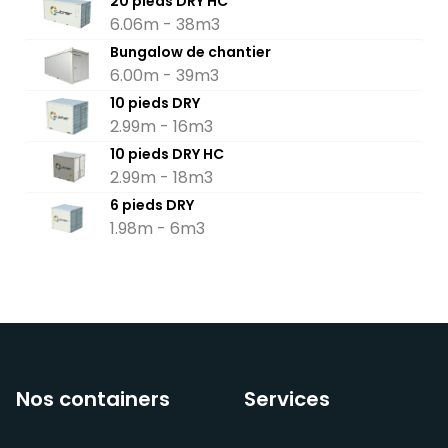
20 pieds DRY HC
6.06m - 38m3
Bungalow de chantier
6.00m - 39m3
10 pieds DRY
2.99m - 16m3
10 pieds DRY HC
2.99m - 18m3
6 pieds DRY
1.98m - 6m3
Nos containers
Services