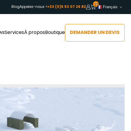
0
Blog
Appelez-nous >
+33 (0)5 53 07 26 82
Français
DEMANDER UN DEVIS
ws
Services
À propos
Boutique