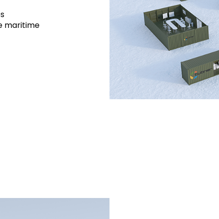
es
ie maritime