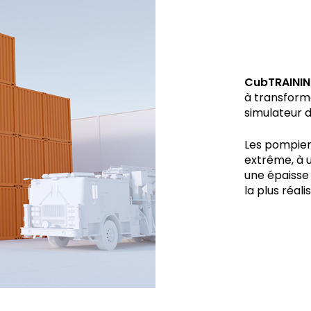
CubTRAINI
à transform
simulateur d
Les pompier
extrême, à u
une épaisse
la plus réali