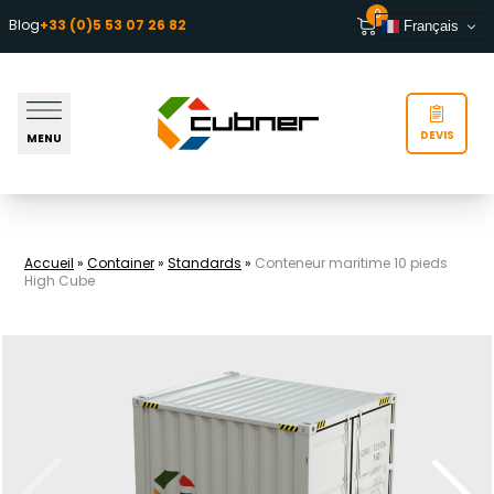
Aller au contenu
0
Blog
+33 (0)5 53 07 26 82
Français
DEVIS
MENU
Accueil
»
Container
»
Standards
»
Conteneur maritime 10 pieds
High Cube