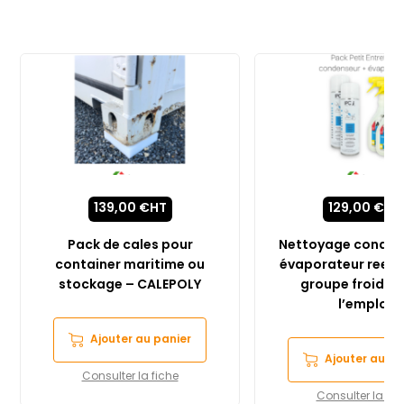
139,00
€
HT
129,00
€
HT
Pack de cales pour
Nettoyage conden
container maritime ou
évaporateur reefer
stockage – CALEPOLY
groupe froid pr
l’emploi
Ajouter au panier
Ajouter au pa
Consulter la fiche
Consulter la fic