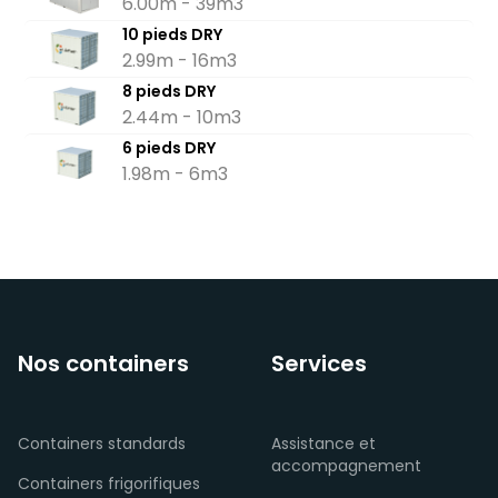
6.00m - 39m3
10 pieds DRY
2.99m - 16m3
8 pieds DRY
2.44m - 10m3
6 pieds DRY
1.98m - 6m3
Nos containers
Services
Containers standards
Assistance et
accompagnement
Containers frigorifiques