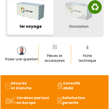
1er voyage
Occasion
Pièces et
Fiche
Poser une question
accessoires
technique
Sécurisé
Conseillé
et étanche
dédié
Livraison partout
Satisfaction
en Europe
garantie