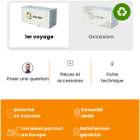
1er voyage
Occasion
Pièces et
Fiche
Poser une question
accessoires
technique
Sécurisé
Conseillé
et étanche
dédié
Livraison partout
Satisfaction
en Europe
garantie