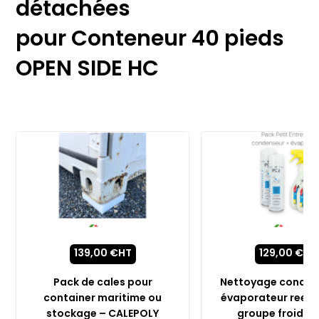
détachées
pour Conteneur 40 pieds
OPEN SIDE HC
139,00
€
HT
129,00
€
HT
Pack de cales pour
Nettoyage conden
container maritime ou
évaporateur reefer
stockage – CALEPOLY
groupe froid pr