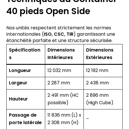
40 pieds Open Side
Nos unités respectent strictement les normes
internationales (
ISO, CSC, TIR
) garantissant une
étanchéité parfaite et une structure sécurisée.
Spécification
Dimensions
Dimensions
s
Intérieures
Extérieures
Longueur
12 032 mm
12 192 mm
Largeur
2 287 mm
2 438 mm
2 491 mm (HC
2 896 mm
Hauteur
possible)
(High Cube)
Passage de
11 836 mm (L) x
–
porte latérale
2 308 mm (H)