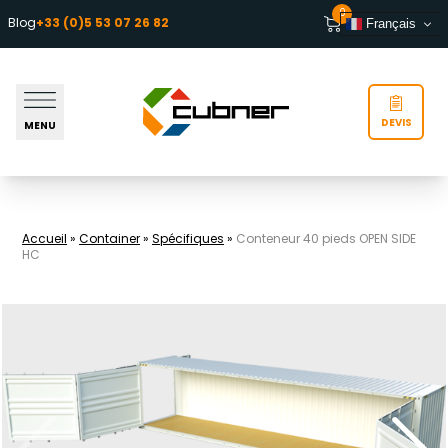
Aller au contenu
0
Blog
+33 (0)5 53 07 26 82
Français
DEVIS
MENU
Accueil
»
Container
»
Spécifiques
»
Conteneur 40 pieds OPEN SIDE
HC