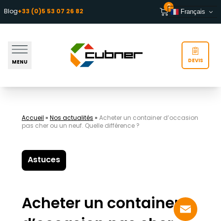
Aller au contenu
0
Blog
+33 (0)5 53 07 26 82
Français
DEVIS
MENU
Accueil
»
Nos actualités
»
Acheter un container d’occasion
pas cher ou un neuf. Quelle différence ?
Astuces
Acheter un container