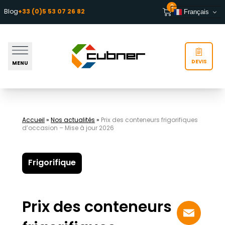
Aller au contenu
0
Blog
+33 (0)5 53 07 26 82
Français
DEVIS
MENU
Accueil
»
Nos actualités
»
Prix des conteneurs frigorifiques
d’occasion – Mise à jour 2026
Frigorifique
Prix des conteneurs