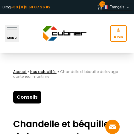
Aller au contenu
0
Blog
+33 (0)5 53 07 26 82
Français
DEVIS
MENU
Accueil
»
Nos actualités
»
Chandelle et béquille de levage
conteneur maritime
Conseils
Chandelle et béquille