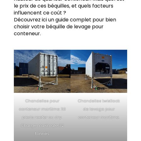
le prix de ces béquilles, et quels facteurs
influencent ce coût ?
Découvrez ici un guide complet pour bien
choisir votre béquille de levage pour
conteneur.
Chandelles pour
Chandelles twistlock
conteneur maritime 20
de levage pour
pieds reefer ou dry.
conteneur maritime.
Charge maximale 32
tonnes