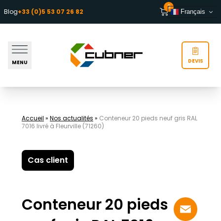
Aller au contenu
0
Blog
+33 (0)5 53 07 26 82
Français
DEVIS
MENU
Accueil
»
Nos actualités
»
Conteneur 20 pieds neuf gris RAL
7016 livré à Fleurville (71260)
Cas client
Conteneur 20 pieds