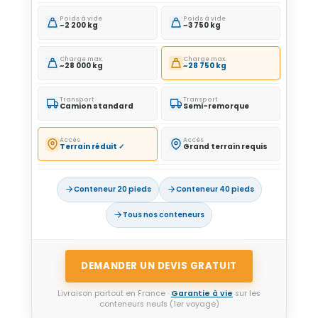
Poids à vide
Poids à vide
~2 200 kg
~3 750 kg
Charge max.
Charge max.
~28 000 kg
~28 750 kg
Transport
Transport
Camion standard
Semi-remorque
Accès
Accès
Terrain réduit ✓
Grand terrain requis
Conteneur 20 pieds
Conteneur 40 pieds
Tous nos conteneurs
DEMANDER UN DEVIS GRATUIT
Livraison partout en France ·
Garantie à vie
sur les
conteneurs neufs (1er voyage)