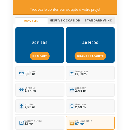
Trouvez le conteneur adapté à votre projet
NEUF VS OCCASION
STANDARD VS HC
20′ VS 40′
20 PIEDS
40 PIEDS
COMPACT
GRANDE CAPACITÉ
Longueur
Longueur
6,06 m
12,19 m
Largeur
Largeur
2,44 m
2,44 m
Hauteur
Hauteur
2,59 m
2,59 m
Volume utile
Volume utile
33 m³
67 m³