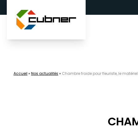
Aller au contenu
Accueil
»
Nos actualités
»
Chambre froide pour fleuriste, le matérie
CHAMB