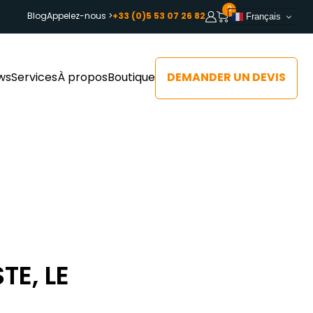
0
Blog
Appelez-nous >
+33 (0)5 53 07 26 82
Français
DEMANDER UN DEVIS
ws
Services
À propos
Boutique
TE, LE