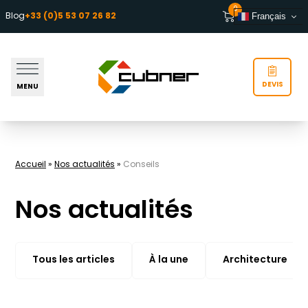
Aller au contenu
0
Blog
+33 (0)5 53 07 26 82
Français
DEVIS
MENU
Accueil
»
Nos actualités
»
Conseils
Nos actualités
Tous les articles
À la une
Architecture