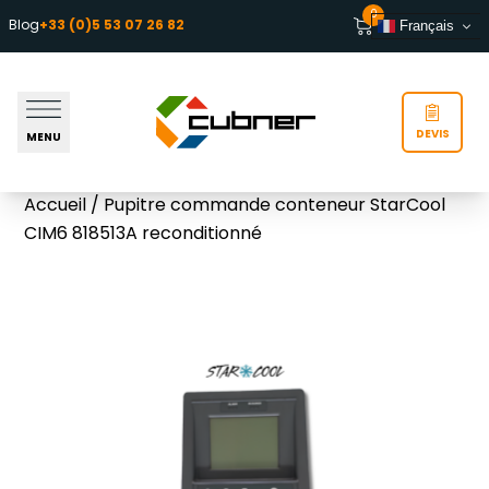
Aller au contenu
0
Blog
+33 (0)5 53 07 26 82
Français
DEVIS
MENU
Accueil
/ Pupitre commande conteneur StarCool
CIM6 818513A reconditionné