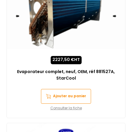
2227,50
€
HT
Evaporateur complet, neuf, OEM, réf 881527A,
StarCool
Ajouter au panier
Consulter la fiche