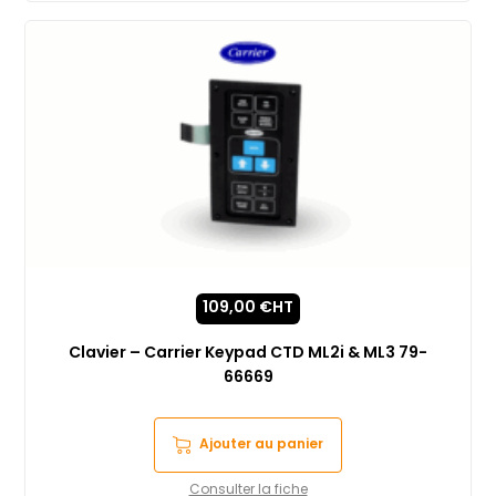
109,00
€
HT
Clavier – Carrier Keypad CTD ML2i & ML3 79-
66669
Ajouter au panier
Consulter la fiche