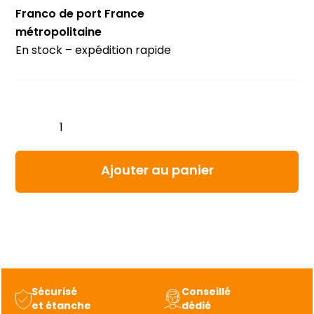
Franco de port France
métropolitaine
En stock – expédition rapide
quantité
de
Pupitre
commande
Ajouter au panier
conteneur
StarCool
CIM6
818513A
reconditionné
Sécurisé
Conseillé
et étanche
dédié