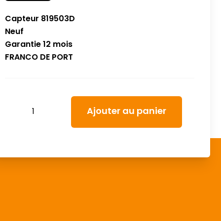
Capteur 819503D
Neuf
Garantie 12 mois
FRANCO DE PORT
quantité
Ajouter au panier
de
Capteur
basse
pression
819503D
(pressure
transmitter)
StarCool