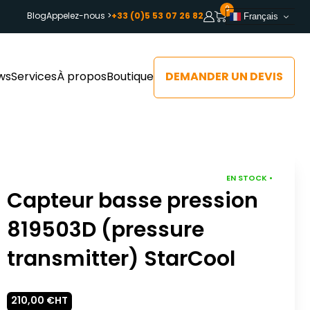
0
Blog
Appelez-nous >
+33 (0)5 53 07 26 82
Français
DEMANDER UN DEVIS
ws
Services
À propos
Boutique
EN STOCK •
Capteur basse pression
819503D (pressure
transmitter) StarCool
210,00
€
HT