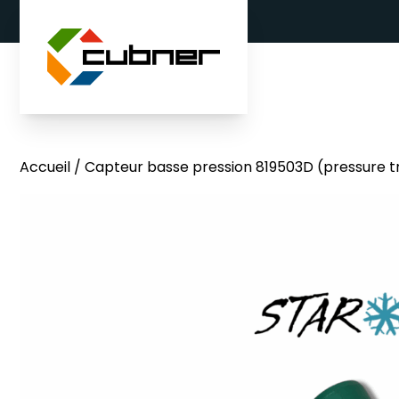
Aller au contenu
Accueil
/ Capteur basse pression 819503D (pressure t