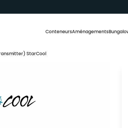
Conteneurs
Aménagements
Bungalo
ransmitter) StarCool