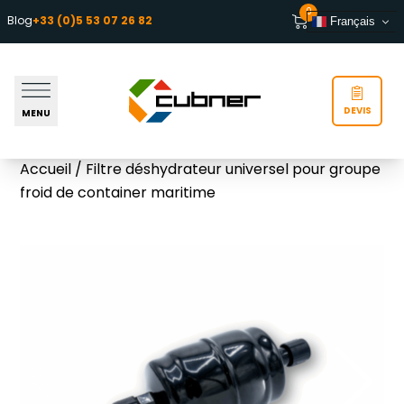
Aller au contenu
0
Blog
+33 (0)5 53 07 26 82
Français
DEVIS
MENU
Accueil
/ Filtre déshydrateur universel pour groupe
froid de container maritime