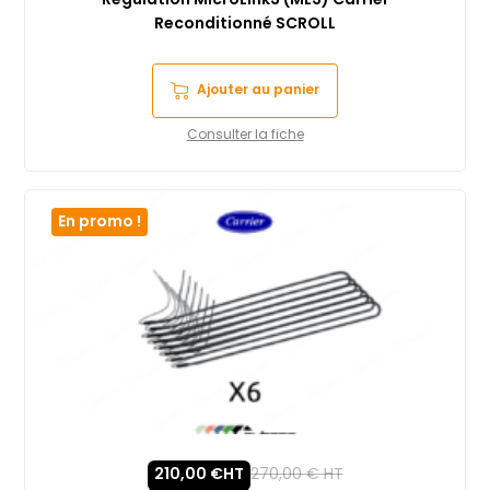
Régulation MicroLink3 (ML3) Carrier
Reconditionné SCROLL
Ajouter au panier
Consulter la fiche
En promo !
210,00
€
HT
270,00
€
HT