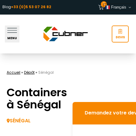
Aller au contenu
0
Blog
+33 (0)5 53 07 26 82
Français
DEVIS
MENU
Accueil
»
Dépôt
»
Sénégal
Containers
à Sénégal
Demandez votre dev
SÉNÉGAL