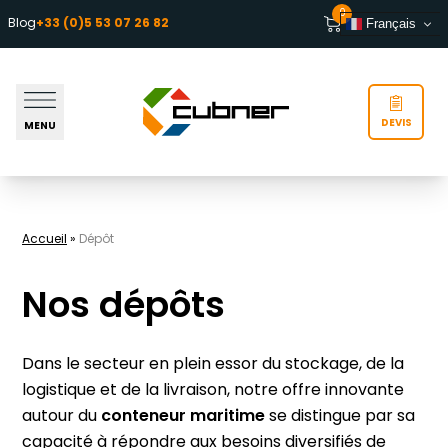
Aller au contenu
0
Blog
+33 (0)5 53 07 26 82
Français
DEVIS
MENU
Accueil
»
Dépôt
Nos dépôts
Dans le secteur en plein essor du stockage, de la
logistique et de la livraison, notre offre innovante
autour du
conteneur maritime
se distingue par sa
capacité à répondre aux besoins diversifiés de