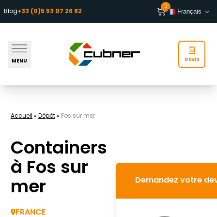
Aller au contenu
0
Blog
+33 (0)5 53 07 26 82
Français
DEVIS
MENU
Accueil
»
Dépôt
»
Fos sur mer
Containers
à Fos sur
mer
Demandez votre dev
FRANCE