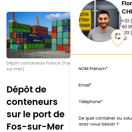
Flo
CHI
+33 
90 0
+33 
20
Dépôt containeurs France (Fos
NOM Prénom*
sur mer)
Email*
Dépôt de
conteneurs
Téléphone*
sur le port de
De quel container ou vo
Fos-sur-Mer
avez-vous besoin ?