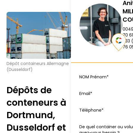
Ani
MIL
CO
0049
70 61
+33 
76 0
Dépôt containeurs Allemagne
(Dusseldorf)
NOM Prénom*
Dépôts de
Email*
conteneurs à
Téléphone*
Dortmund,
Dusseldorf et
De quel container ou vo