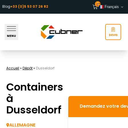
Aller au contenu
0
Blog
+33 (0)5 53 07 26 82
Français
DEVIS
MENU
Accueil
»
Dépôt
»
Dusseldorf
Containers
à
Dusseldorf
Demandez votre dev
ALLEMAGNE