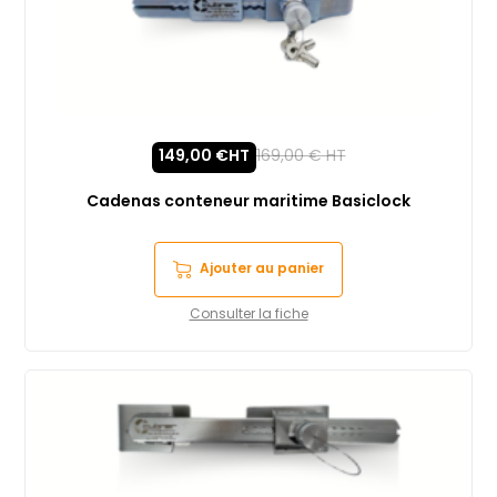
149,00
€
HT
169,00
€
HT
Cadenas conteneur maritime Basiclock
Ajouter au panier
Consulter la fiche