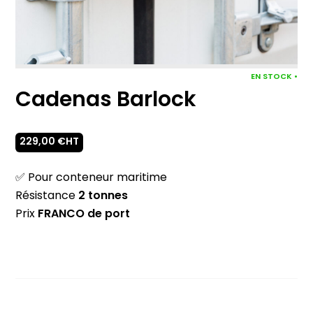
EN STOCK •
Cadenas Barlock
229,00
€
HT
✅ Pour conteneur maritime
Résistance
2
tonnes
Prix
FRANCO de port
quantité