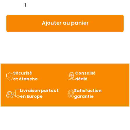
de
Cadenas
Barlock
Ajouter au panier
Sécurisé
Conseillé
et étanche
dédié
Livraison partout
Satisfaction
en Europe
garantie