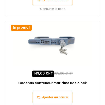
Consulter la fiche
En promo !
149,00
€
HT
169,00
€
HT
Cadenas conteneur maritime Basiclock
Ajouter au panier