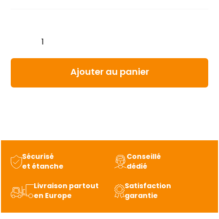
quantité
de
Cadenas
conteneur
Ajouter au panier
frigorifique
Barlock-
reefer
Sécurisé
Conseillé
et étanche
dédié
Livraison partout
Satisfaction
en Europe
garantie