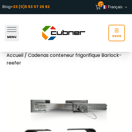
Aller au contenu
0
Blog
+33 (0)5 53 07 26 82
Français
DEVIS
MENU
Accueil
/ Cadenas conteneur frigorifique Barlock-
reefer