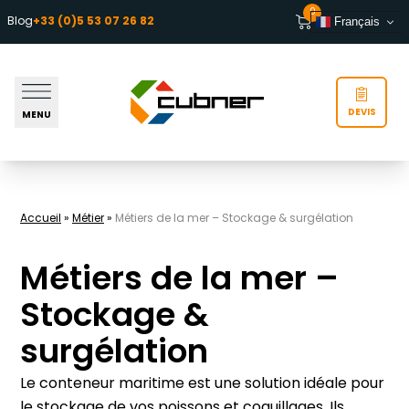
Aller au contenu
0
Blog
+33 (0)5 53 07 26 82
Français
DEVIS
MENU
Accueil
»
Métier
»
Métiers de la mer – Stockage & surgélation
Métiers de la mer –
Stockage &
surgélation
Le conteneur maritime est une solution idéale pour
le stockage de vos poissons et coquillages. Ils