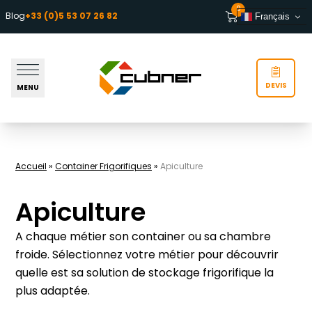
Aller au contenu
0
Blog
+33 (0)5 53 07 26 82
Français
DEVIS
MENU
Accueil
»
Container Frigorifiques
»
Apiculture
Apiculture
A chaque métier son container ou sa chambre
froide. Sélectionnez votre métier pour découvrir
quelle est sa solution de stockage frigorifique la
plus adaptée.