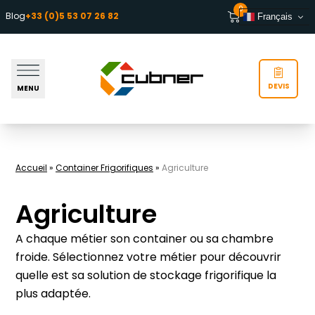
Aller au contenu
0
Blog
+33 (0)5 53 07 26 82
Français
DEVIS
MENU
Accueil
»
Container Frigorifiques
»
Agriculture
Agriculture
A chaque métier son container ou sa chambre
froide. Sélectionnez votre métier pour découvrir
quelle est sa solution de stockage frigorifique la
plus adaptée.