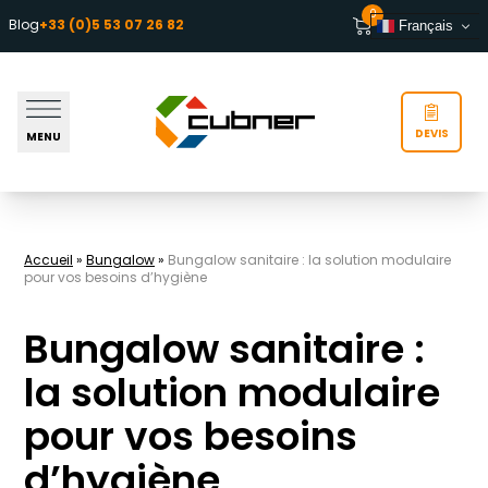
Aller au contenu
0
Blog
+33 (0)5 53 07 26 82
Français
DEVIS
MENU
Accueil
»
Bungalow
»
Bungalow sanitaire : la solution modulaire
pour vos besoins d’hygiène
Bungalow sanitaire :
la solution modulaire
pour vos besoins
d’hygiène