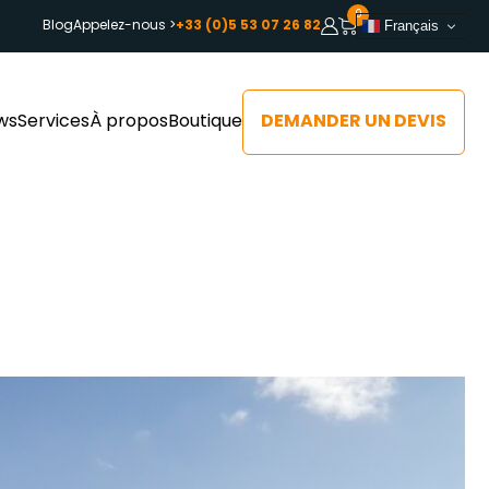
0
Blog
Appelez-nous >
+33 (0)5 53 07 26 82
Français
DEMANDER UN DEVIS
ws
Services
À propos
Boutique