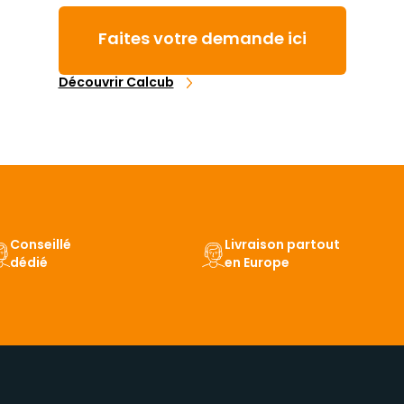
Faites votre demande ici
Découvrir Calcub
Conseillé
Livraison partout
dédié
en Europe