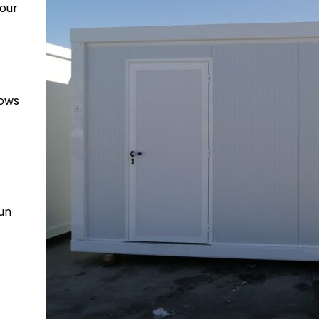
pour
lows
un