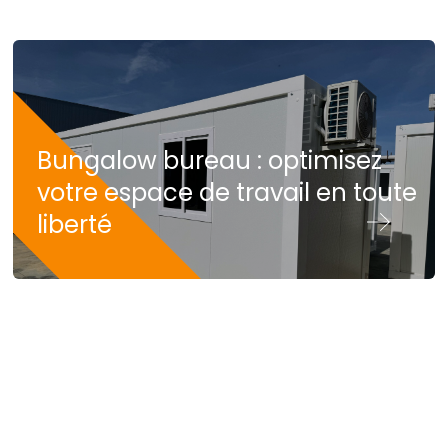
Bungalow bureau : optimisez
votre espace de travail en toute
liberté