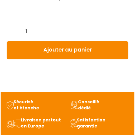
quantité
de
Transducer
kit
Ajouter au panier
76-
00816-
00
SPT
suction
pressure
Sécurisé
Conseillé
transducer
et étanche
dédié
Livraison partout
Satisfaction
en Europe
garantie