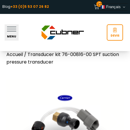
Aller au contenu
0
Blog
+33 (0)5 53 07 26 82
Français
DEVIS
MENU
Accueil
/ Transducer kit 76-00816-00 SPT suction
pressure transducer