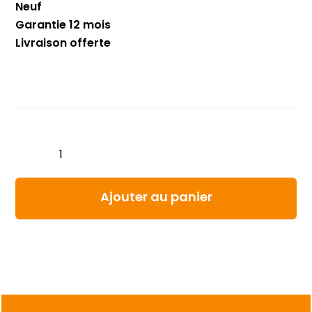
Neuf
Garantie 12 mois
Livraison offerte
quantité
de
Sonde
d’humidité
Ajouter au panier
Carrier
76-
00675-
04
–
Pièce