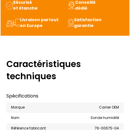
Sécurisé
Conseillé
détachée
et étanche
dédié
d’origine
pour
Livraison partout
Satisfaction
en Europe
garantie
groupes
frigorifiques
Caractéristiques
techniques
Spécifications
Marque
Carrier OEM
Nom
Sonde humidité
Référence fabricant
76-00675-04