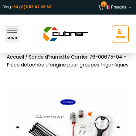
Aller au contenu
0
Blog
+33 (0)5 53 07 26 82
Français
DEVIS
MENU
Accueil
/ Sonde d’humidité Carrier 76-00675-04 –
Pièce détachée d’origine pour groupes frigorifiques