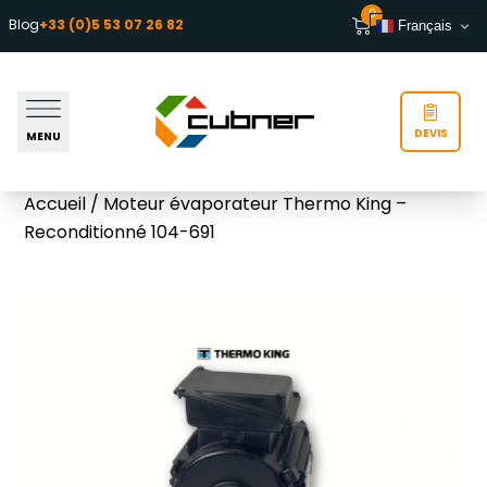
Aller au contenu
0
Blog
+33 (0)5 53 07 26 82
Français
DEVIS
MENU
Accueil
/ Moteur évaporateur Thermo King –
Reconditionné 104-691