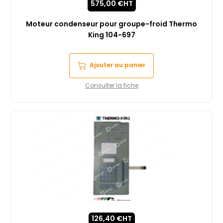
575,00
€
HT
Moteur condenseur pour groupe-froid Thermo
King 104-697
Ajouter au panier
Consulter la fiche
126,40
€
HT