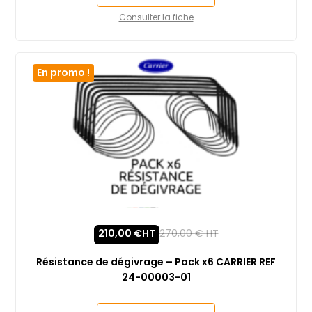
Consulter la fiche
En promo !
210,00
€
HT
270,00
€
HT
Résistance de dégivrage – Pack x6 CARRIER REF
24-00003-01