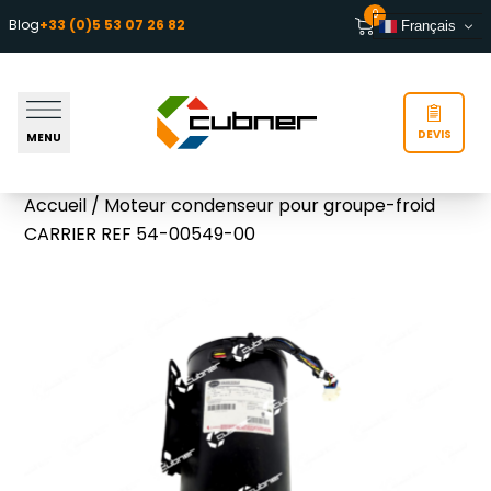
Aller au contenu
0
Blog
+33 (0)5 53 07 26 82
Français
DEVIS
MENU
Accueil
/ Moteur condenseur pour groupe-froid
CARRIER REF 54-00549-00