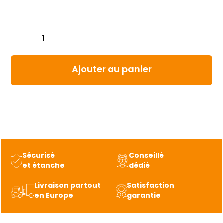
quantité
de
Moteur
condenseur
Ajouter au panier
pour
groupe-
froid
CARRIER
REF
54-
Sécurisé
Conseillé
00549-
et étanche
dédié
00
Livraison partout
Satisfaction
en Europe
garantie