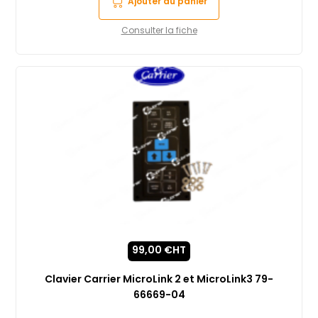
Ajouter au panier
Consulter la fiche
99,00
€
HT
Clavier Carrier MicroLink 2 et MicroLink3 79-
66669-04