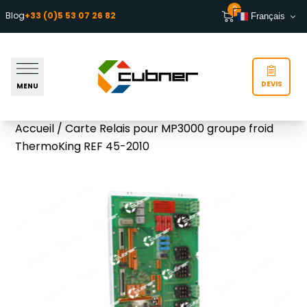
Aller au contenu
0
Blog
+33 (0)5 53 07 26 82
Français
DEVIS
MENU
Accueil
/ Carte Relais pour MP3000 groupe froid
ThermoKing REF 45-2010