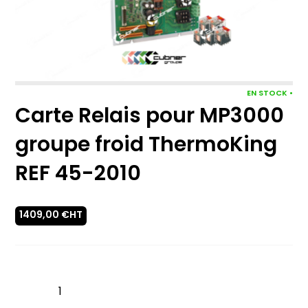
EN STOCK •
Carte Relais pour MP3000
groupe froid ThermoKing
REF 45-2010
1409,00
€
HT
quantité
de