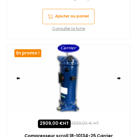
Ajouter au panier
Consulter la fiche
En promo !
2909,00
€
HT
3209,00
€
HT
Compresseur scroll 18-10134-25 Carrier