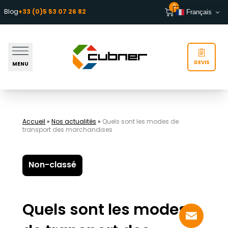
Aller au contenu
0
Blog
+33 (0)5 53 07 26 82
Français
DEVIS
MENU
Accueil
»
Nos actualités
»
Quels sont les modes de
transport des marchandises
Non-classé
Quels sont les modes