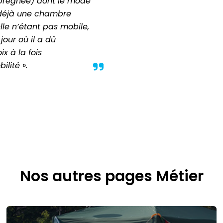
mprégnée) dont le mode
t déjà une chambre
lle n’étant pas mobile,
 jour où il a dû
x à la fois
lité ».
Nos autres pages Métier