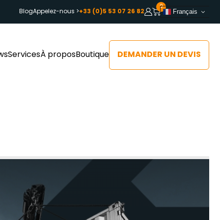
0
Blog
Appelez-nous >
+33 (0)5 53 07 26 82
Français
DEMANDER UN DEVIS
ws
Services
À propos
Boutique