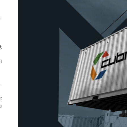
s
t
d
.
t
s