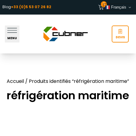
Aller au contenu
0
Blog
+33 (0)5 53 07 26 82
Français
DEVIS
MENU
Accueil
/ Produits identifiés “réfrigération maritime”
réfrigération maritime