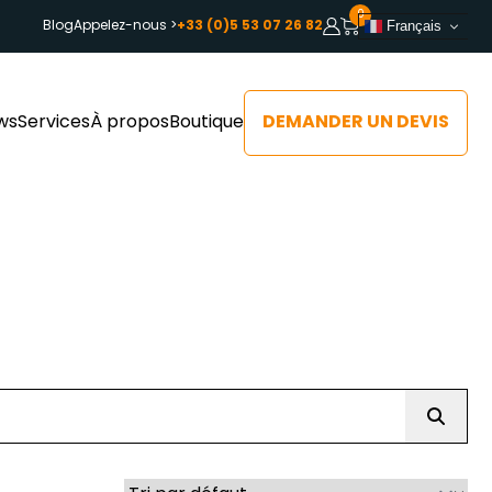
0
Blog
Appelez-nous >
+33 (0)5 53 07 26 82
Français
DEMANDER UN DEVIS
ws
Services
À propos
Boutique