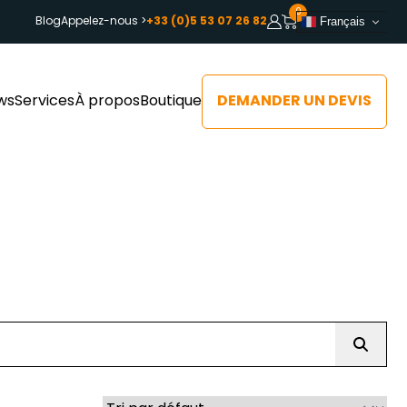
0
Blog
Appelez-nous >
+33 (0)5 53 07 26 82
Français
DEMANDER UN DEVIS
ws
Services
À propos
Boutique