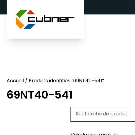
Aller au contenu
Accueil
/ Produits identifiés “69NT40-541”
69NT40-541