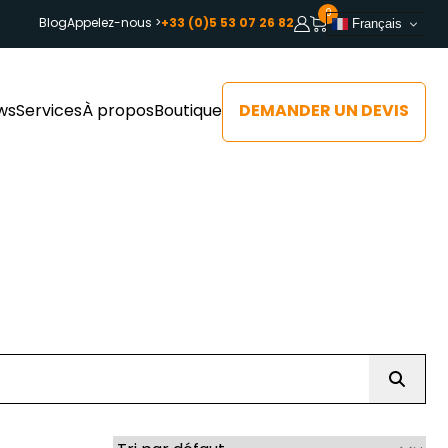
0
Blog
Appelez-nous >
+33 (0)5 53 07 26 82
Français
DEMANDER UN DEVIS
ws
Services
À propos
Boutique