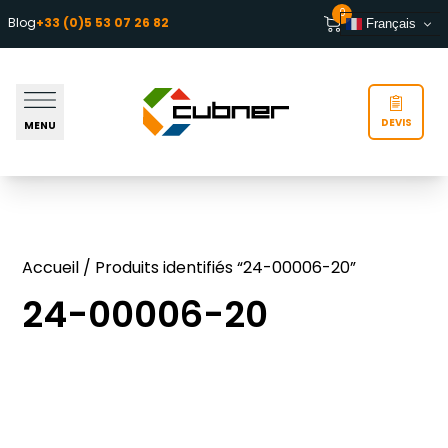
Aller au contenu
0
Blog
+33 (0)5 53 07 26 82
Français
DEVIS
MENU
Accueil
/ Produits identifiés “24-00006-20”
24-00006-20