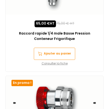
65,00
€
HT
75,00
€
HT
Raccord rapide 1/4 male Basse Pression
Conteneur Frigorifique
Ajouter au panier
Consulter la fiche
En promo !