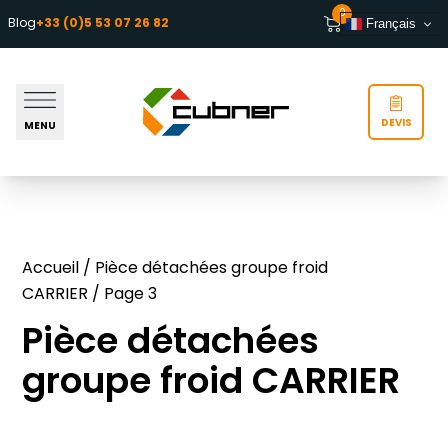
Aller au contenu
0
Blog
+33 (0)5 53 07 26 82
Français
DEVIS
MENU
Accueil
/
Pièce détachées groupe froid
CARRIER
/ Page 3
Pièce détachées
groupe froid CARRIER