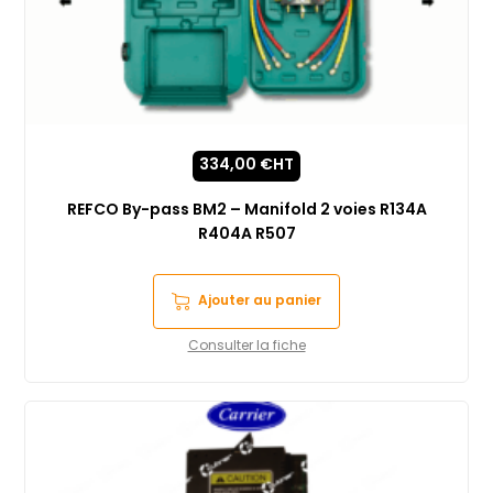
334,00
€
HT
REFCO By-pass BM2 – Manifold 2 voies R134A
R404A R507
Ajouter au panier
Consulter la fiche