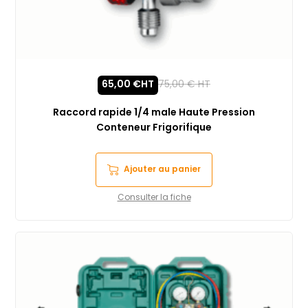
65,00
€
HT
75,00
€
HT
Raccord rapide 1/4 male Haute Pression
Conteneur Frigorifique
Ajouter au panier
Consulter la fiche