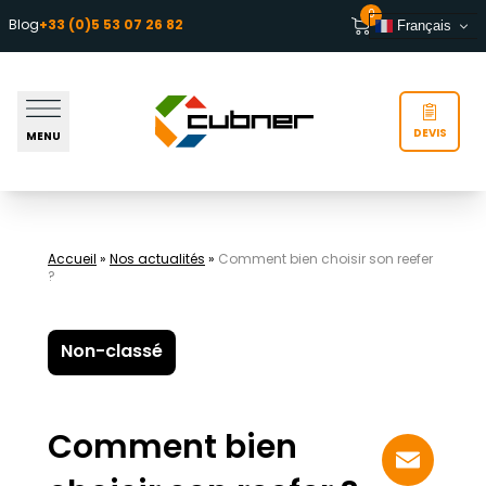
Aller au contenu
0
Blog
+33 (0)5 53 07 26 82
Français
DEVIS
MENU
Accueil
»
Nos actualités
»
Comment bien choisir son reefer
?
Non-classé
Comment bien